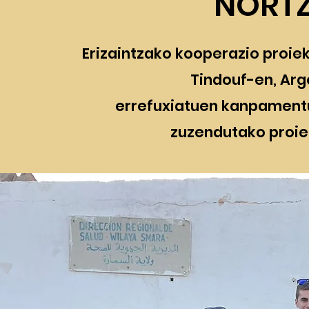
NORT
Erizaintzako kooperazio proiek
Tindouf-en, Ar
errefuxiatuen kanpament
zuzendutako proiek