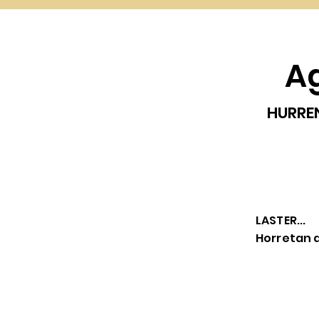
A
HURRE
LASTER...
Horretan a