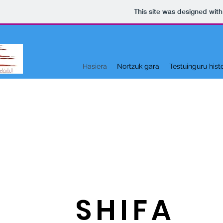
This site was designed wit
Hasiera
Nortzuk gara
Testuinguru hist
SHIFA