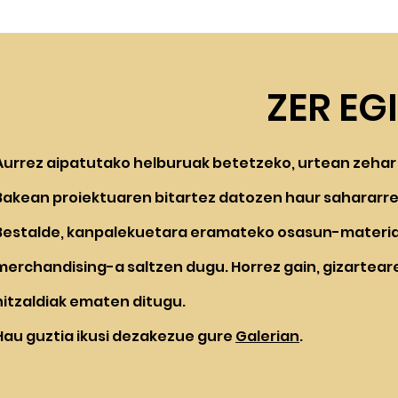
ZER EG
Aurrez aipatutako helburuak betetzeko, urtean zehar
Bakean proiektuaren bitartez datozen haur sahararren
Bestalde, kanpalekuetara eramateko osasun-materiala
merchandising-a saltzen dugu. Horrez gain, gizartear
hitzaldiak ematen ditugu.
Hau guztia ikusi dezakezue gure
Galerian
.