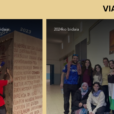
VI
idaia
2024ko bidaia