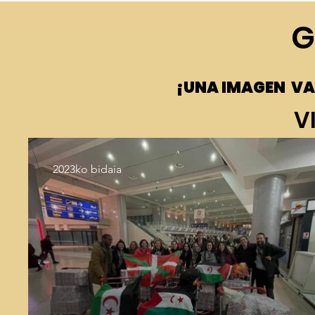
G
¡UNA IMAGEN VA
V
2023ko bidaia