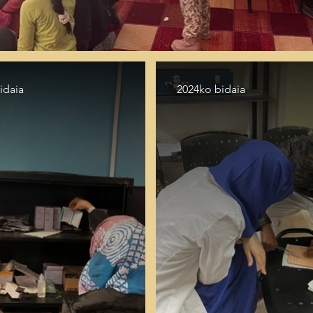
idaia
2024ko bidaia