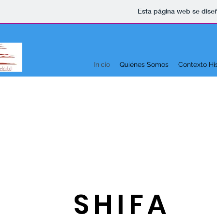
Esta página web se dise
Inicio
Quiénes Somos
Contexto His
SHIFA